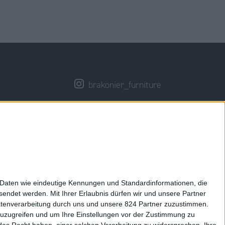
brakonier_furniture
Brakonier
 Daten wie eindeutige Kennungen und Standardinformationen, die
esendet werden.
Mit Ihrer Erlaubnis dürfen wir und unsere Partner
atenverarbeitung durch uns und unsere 824 Partner zuzustimmen.
n zuzugreifen und um Ihre Einstellungen vor der Zustimmung zu
das Recht haben, einer solchen Verarbeitung zu widersprechen. Ihre