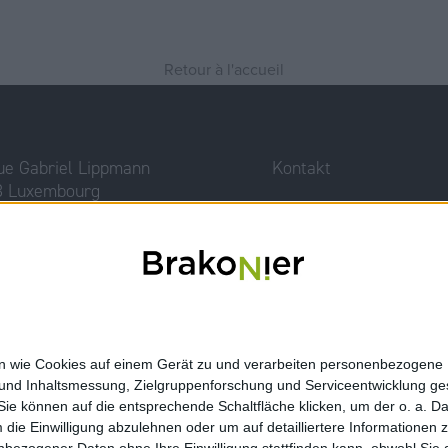
Retour à l'accueil
ue Gabriel Lippmann
Kontakt
3 Luxembourg
Impressum
br.lu
352 27 36 53 43
nen wie Cookies auf einem Gerät zu und verarbeiten personenbezogene
 und Inhaltsmessung, Zielgruppenforschung und Serviceentwicklung g
e können auf die entsprechende Schaltfläche klicken, um der o. a. D
m die Einwilligung abzulehnen oder um auf detailliertere Informatione
nbezogener Daten ohne Ihre Einwilligung stattfinden kann, obwohl Sie 