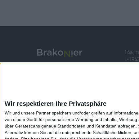
16a, r
L-194
info@n
Tel. +
Wir respektieren Ihre Privatsphäre
Wir und unsere Partner speichern und/oder greifen auf Informatio
von einem Gerät für personalisierte Werbung und Inhalte, Werbung
über Gerätescans genaue Standortdaten und Kenndaten abfragen. Si
Alternativ können Sie auf die entsprechende Schaltfläche klicken, u
ändern.
Bitte beachten Sie, dass die Verarbeitung mancher persone